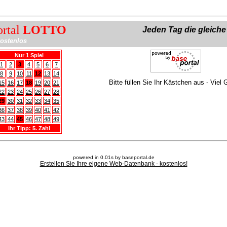
ortal
LOTTO
Jeden Tag die gleich
ostenlos
Nur 1 Spiel
1
2
3
4
5
6
7
8
9
10
11
12
13
14
Bitte füllen Sie Ihr Kästchen aus - Viel 
15
16
17
18
19
20
21
22
23
24
25
26
27
28
29
30
31
32
33
34
35
36
37
38
39
40
41
42
43
44
45
46
47
48
49
Ihr Tipp: 5. Zahl
powered in 0.01s by baseportal.de
Erstellen Sie Ihre eigene Web-Datenbank - kostenlos!