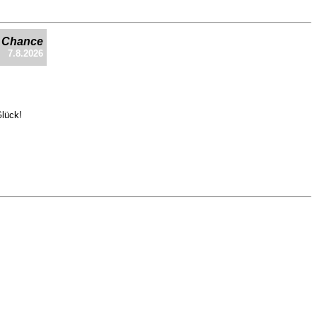
e Chance
7.8.2026
Glück!