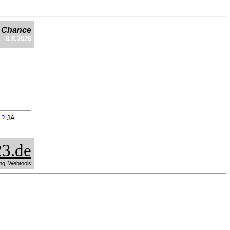
e Chance
8.8.2026
n ?
JA
3.de
ng, Webtools