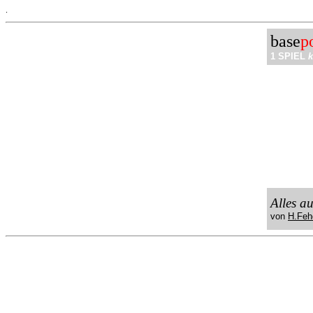
.
base
p
1 SPIEL
k
Alles a
von
H.Feh