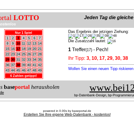
ortal
LOTTO
Jeden Tag die gleich
ostenlos
Das Ergebnis der jetzigen Ziehung:
Nur 1 Spiel
1
2
3
4
5
6
7
Die Zusatzzahl lautet:
8
9
10
11
12
13
14
15
16
17
18
19
20
21
1
Treffer
- Pech!
(17)
22
23
24
25
26
27
28
Ihr Tipp:
3, 10, 17, 29, 30, 38
29
30
31
32
33
34
35
36
37
38
39
40
41
42
Wollen Sie einen neuen Tipp riskiere
43
44
45
46
47
48
49
6 Zahlen getippt!
www.bei12
us
base
portal
herausholen
de
bp-Datenbank-Design, bp-Programmieru
powered in 0.00s by baseportal.de
Erstellen Sie Ihre eigene Web-Datenbank - kostenlos!