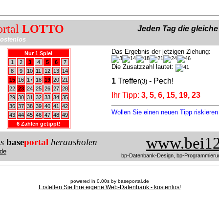
ortal
LOTTO
Jeden Tag die gleich
ostenlos
Das Ergebnis der jetzigen Ziehung:
Nur 1 Spiel
1
2
3
4
5
6
7
Die Zusatzzahl lautet:
8
9
10
11
12
13
14
15
16
17
18
19
20
21
1
Treffer
- Pech!
(3)
22
23
24
25
26
27
28
Ihr Tipp:
3, 5, 6, 15, 19, 23
29
30
31
32
33
34
35
36
37
38
39
40
41
42
Wollen Sie einen neuen Tipp riskiere
43
44
45
46
47
48
49
6 Zahlen getippt!
www.bei12
us
base
portal
herausholen
de
bp-Datenbank-Design, bp-Programmieru
powered in 0.00s by baseportal.de
Erstellen Sie Ihre eigene Web-Datenbank - kostenlos!