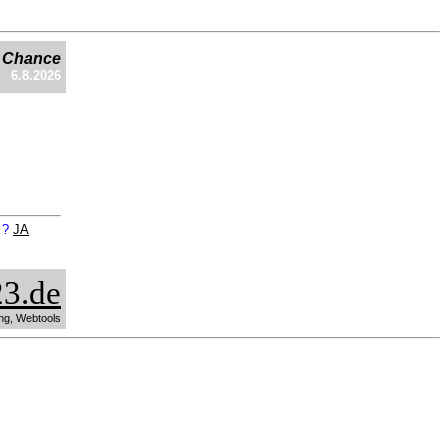
e Chance
6.8.2026
n ?
JA
3.de
ng, Webtools