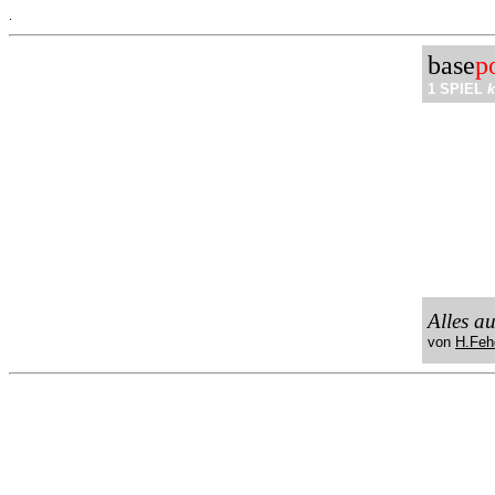
.
base
p
1 SPIEL
k
Alles a
von
H.Feh