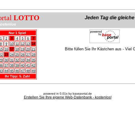
ortal
LOTTO
Jeden Tag die gleich
ostenlos
Nur 1 Spiel
1
2
3
4
5
6
7
8
9
10
11
12
13
14
Bitte füllen Sie Ihr Kästchen aus - Viel 
15
16
17
18
19
20
21
22
23
24
25
26
27
28
29
30
31
32
33
34
35
36
37
38
39
40
41
42
43
44
45
46
47
48
49
Ihr Tipp: 5. Zahl
powered in 0.01s by baseportal.de
Erstellen Sie Ihre eigene Web-Datenbank - kostenlos!