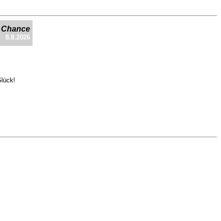
e Chance
8.8.2026
Glück!