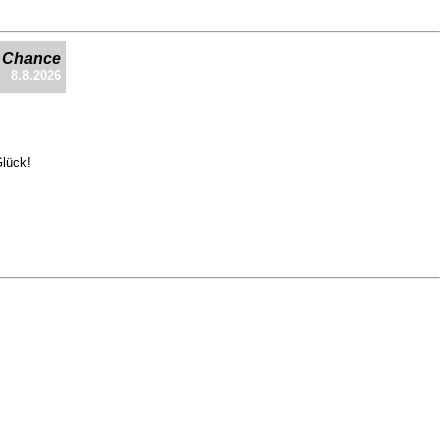
e Chance
8.8.2026
Glück!