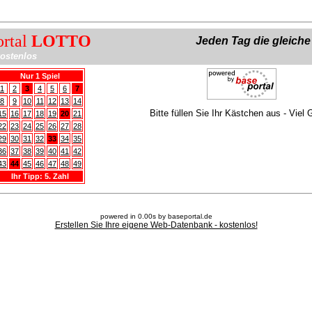
ortal
LOTTO
Jeden Tag die gleich
ostenlos
Nur 1 Spiel
1
2
3
4
5
6
7
8
9
10
11
12
13
14
Bitte füllen Sie Ihr Kästchen aus - Viel 
15
16
17
18
19
20
21
22
23
24
25
26
27
28
29
30
31
32
33
34
35
36
37
38
39
40
41
42
43
44
45
46
47
48
49
Ihr Tipp: 5. Zahl
powered in 0.00s by baseportal.de
Erstellen Sie Ihre eigene Web-Datenbank - kostenlos!