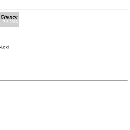
e Chance
7.8.2026
Glück!