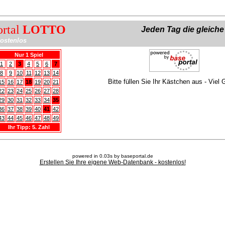
ortal
LOTTO
Jeden Tag die gleich
ostenlos
Nur 1 Spiel
1
2
3
4
5
6
7
8
9
10
11
12
13
14
Bitte füllen Sie Ihr Kästchen aus - Viel 
15
16
17
18
19
20
21
22
23
24
25
26
27
28
29
30
31
32
33
34
35
36
37
38
39
40
41
42
43
44
45
46
47
48
49
Ihr Tipp: 5. Zahl
powered in 0.03s by baseportal.de
Erstellen Sie Ihre eigene Web-Datenbank - kostenlos!