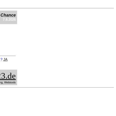
e Chance
7.8.2026
n ?
JA
3.de
ng, Webtools