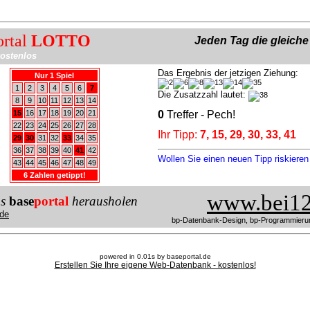
ortal
LOTTO
Jeden Tag die gleich
ostenlos
Das Ergebnis der jetzigen Ziehung:
Nur 1 Spiel
1
2
3
4
5
6
7
Die Zusatzzahl lautet:
8
9
10
11
12
13
14
15
16
17
18
19
20
21
0
Treffer - Pech!
22
23
24
25
26
27
28
Ihr Tipp:
7, 15, 29, 30, 33, 41
29
30
31
32
33
34
35
36
37
38
39
40
41
42
Wollen Sie einen neuen Tipp riskiere
43
44
45
46
47
48
49
6 Zahlen getippt!
www.bei12
us
base
portal
herausholen
de
bp-Datenbank-Design, bp-Programmieru
powered in 0.01s by baseportal.de
Erstellen Sie Ihre eigene Web-Datenbank - kostenlos!