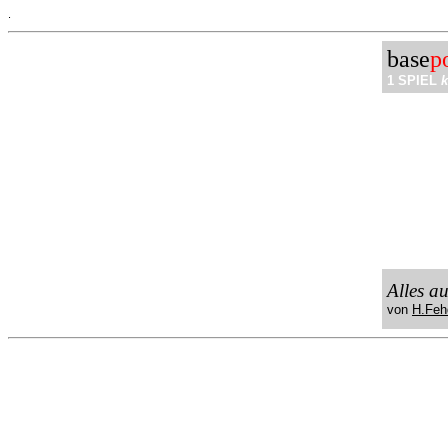
.
base
p
1 SPIEL
k
Alles a
von
H.Feh