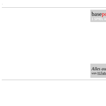
.
base
p
1 SPIEL
k
Alles a
von
H.Feh