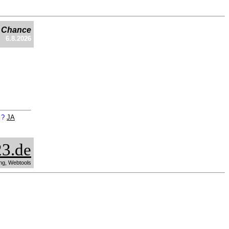
e Chance
6.8.2026
n ?
JA
3.de
ng, Webtools