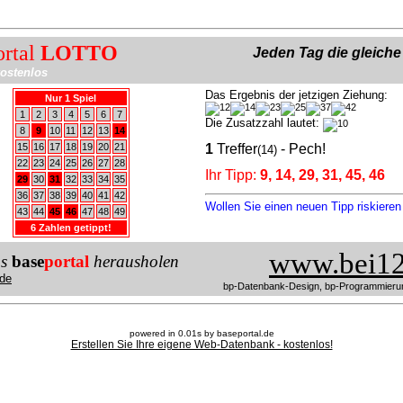
ortal
LOTTO
Jeden Tag die gleich
ostenlos
Das Ergebnis der jetzigen Ziehung:
Nur 1 Spiel
1
2
3
4
5
6
7
Die Zusatzzahl lautet:
8
9
10
11
12
13
14
15
16
17
18
19
20
21
1
Treffer
- Pech!
(14)
22
23
24
25
26
27
28
Ihr Tipp:
9, 14, 29, 31, 45, 46
29
30
31
32
33
34
35
36
37
38
39
40
41
42
Wollen Sie einen neuen Tipp riskiere
43
44
45
46
47
48
49
6 Zahlen getippt!
www.bei12
us
base
portal
herausholen
de
bp-Datenbank-Design, bp-Programmieru
powered in 0.01s by baseportal.de
Erstellen Sie Ihre eigene Web-Datenbank - kostenlos!