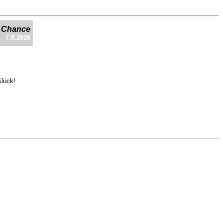
e Chance
7.8.2026
Glück!