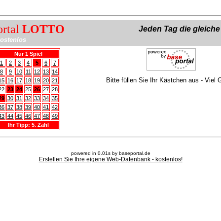
ortal
LOTTO
Jeden Tag die gleich
ostenlos
Nur 1 Spiel
1
2
3
4
5
6
7
8
9
10
11
12
13
14
Bitte füllen Sie Ihr Kästchen aus - Viel 
15
16
17
18
19
20
21
22
23
24
25
26
27
28
29
30
31
32
33
34
35
36
37
38
39
40
41
42
43
44
45
46
47
48
49
Ihr Tipp: 5. Zahl
powered in 0.01s by baseportal.de
Erstellen Sie Ihre eigene Web-Datenbank - kostenlos!