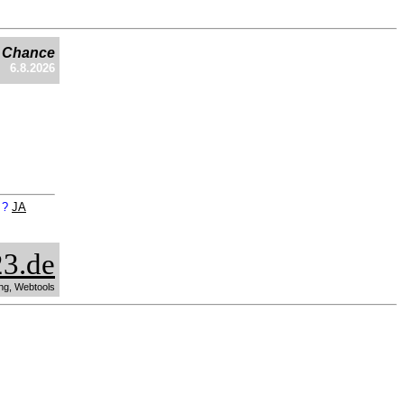
e Chance
6.8.2026
n ?
JA
3.de
ng, Webtools