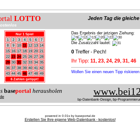
ortal
LOTTO
Jeden Tag die gleich
ostenlos
Das Ergebnis der jetzigen Ziehung:
Nur 1 Spiel
1
2
3
4
5
6
7
Die Zusatzzahl lautet:
8
9
10
11
12
13
14
15
16
17
18
19
20
21
0
Treffer - Pech!
22
23
24
25
26
27
28
Ihr Tipp:
11, 23, 24, 29, 31, 46
29
30
31
32
33
34
35
36
37
38
39
40
41
42
Wollen Sie einen neuen Tipp riskiere
43
44
45
46
47
48
49
6 Zahlen getippt!
www.bei12
us
base
portal
herausholen
de
bp-Datenbank-Design, bp-Programmieru
powered in 0.01s by baseportal.de
Erstellen Sie Ihre eigene Web-Datenbank - kostenlos!