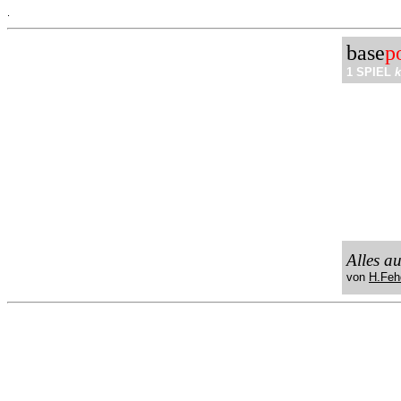
.
base
p
1 SPIEL
k
Alles a
von
H.Feh