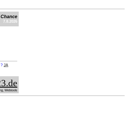
e Chance
7.8.2026
n ?
JA
3.de
ng, Webtools