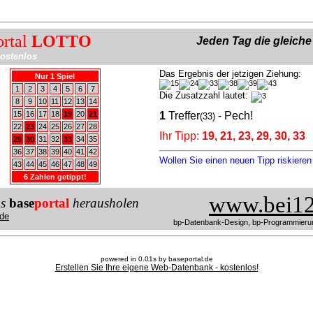
ortal
LOTTO
Jeden Tag die gleich
ostenlos
Das Ergebnis der jetzigen Ziehung:
Nur 1 Spiel
1
2
3
4
5
6
7
Die Zusatzzahl lautet:
8
9
10
11
12
13
14
15
16
17
18
19
20
21
1
Treffer
- Pech!
(33)
22
23
24
25
26
27
28
Ihr Tipp:
19, 21, 23, 29, 30, 33
29
30
31
32
33
34
35
36
37
38
39
40
41
42
Wollen Sie einen neuen Tipp riskiere
43
44
45
46
47
48
49
6 Zahlen getippt!
www.bei12
us
base
portal
herausholen
de
bp-Datenbank-Design, bp-Programmieru
powered in 0.01s by baseportal.de
Erstellen Sie Ihre eigene Web-Datenbank - kostenlos!