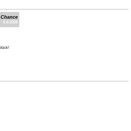
e Chance
6.8.2026
Glück!