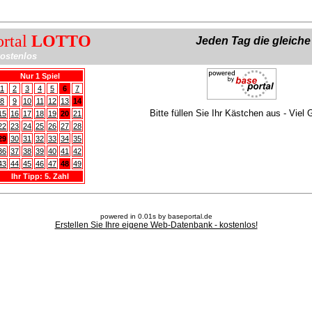
ortal
LOTTO
Jeden Tag die gleich
ostenlos
Nur 1 Spiel
1
2
3
4
5
6
7
8
9
10
11
12
13
14
Bitte füllen Sie Ihr Kästchen aus - Viel 
15
16
17
18
19
20
21
22
23
24
25
26
27
28
29
30
31
32
33
34
35
36
37
38
39
40
41
42
43
44
45
46
47
48
49
Ihr Tipp: 5. Zahl
powered in 0.01s by baseportal.de
Erstellen Sie Ihre eigene Web-Datenbank - kostenlos!