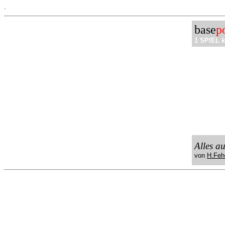
.
base
p
1 SPIEL
k
Alles a
von
H.Feh