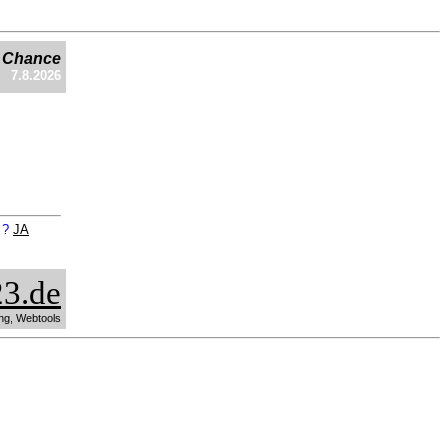
e Chance
7.8.2026
n ?
JA
3.de
ng, Webtools