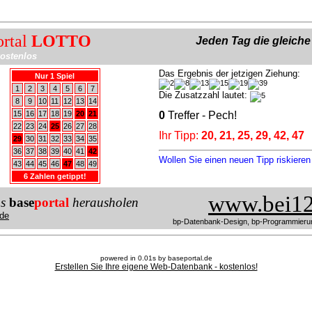
ortal
LOTTO
Jeden Tag die gleich
ostenlos
Das Ergebnis der jetzigen Ziehung:
Nur 1 Spiel
1
2
3
4
5
6
7
Die Zusatzzahl lautet:
8
9
10
11
12
13
14
15
16
17
18
19
20
21
0
Treffer - Pech!
22
23
24
25
26
27
28
Ihr Tipp:
20, 21, 25, 29, 42, 47
29
30
31
32
33
34
35
36
37
38
39
40
41
42
Wollen Sie einen neuen Tipp riskiere
43
44
45
46
47
48
49
6 Zahlen getippt!
www.bei12
us
base
portal
herausholen
de
bp-Datenbank-Design, bp-Programmieru
powered in 0.01s by baseportal.de
Erstellen Sie Ihre eigene Web-Datenbank - kostenlos!