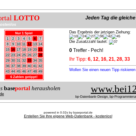
ortal
LOTTO
Jeden Tag die gleich
ostenlos
Das Ergebnis der jetzigen Ziehung:
Nur 1 Spiel
1
2
3
4
5
6
7
Die Zusatzzahl lautet:
8
9
10
11
12
13
14
15
16
17
18
19
20
21
0
Treffer - Pech!
22
23
24
25
26
27
28
Ihr Tipp:
6, 12, 16, 21, 28, 33
29
30
31
32
33
34
35
36
37
38
39
40
41
42
Wollen Sie einen neuen Tipp riskiere
43
44
45
46
47
48
49
6 Zahlen getippt!
www.bei12
us
base
portal
herausholen
de
bp-Datenbank-Design, bp-Programmieru
powered in 0.02s by baseportal.de
Erstellen Sie Ihre eigene Web-Datenbank - kostenlos!