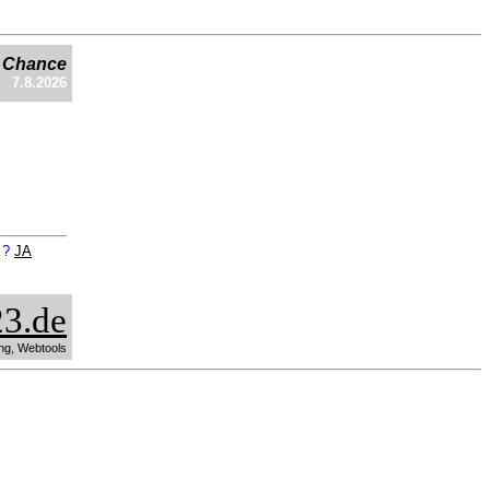
e Chance
7.8.2026
n ?
JA
3.de
ng, Webtools