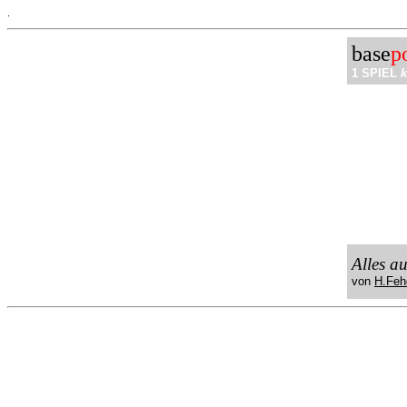
.
base
p
1 SPIEL
k
Alles a
von
H.Feh