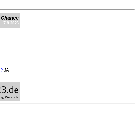
e Chance
7.8.2026
n ?
JA
3.de
ng, Webtools