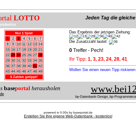
ortal
LOTTO
Jeden Tag die gleich
ostenlos
Das Ergebnis der jetzigen Ziehung:
Nur 1 Spiel
1
2
3
4
5
6
7
Die Zusatzzahl lautet:
8
9
10
11
12
13
14
15
16
17
18
19
20
21
0
Treffer - Pech!
22
23
24
25
26
27
28
Ihr Tipp:
1, 3, 23, 24, 28, 41
29
30
31
32
33
34
35
36
37
38
39
40
41
42
Wollen Sie einen neuen Tipp riskiere
43
44
45
46
47
48
49
6 Zahlen getippt!
www.bei12
us
base
portal
herausholen
de
bp-Datenbank-Design, bp-Programmieru
powered in 0.00s by baseportal.de
Erstellen Sie Ihre eigene Web-Datenbank - kostenlos!