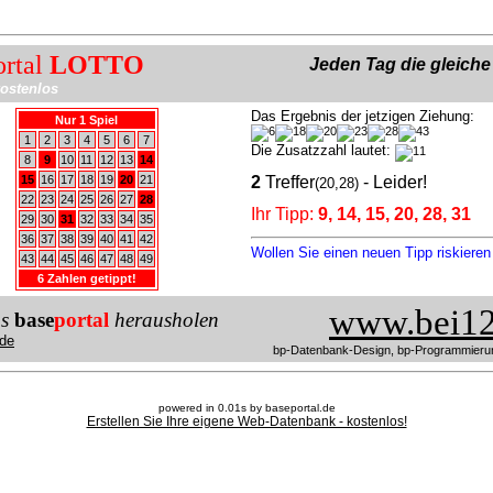
ortal
LOTTO
Jeden Tag die gleich
ostenlos
Das Ergebnis der jetzigen Ziehung:
Nur 1 Spiel
1
2
3
4
5
6
7
Die Zusatzzahl lautet:
8
9
10
11
12
13
14
15
16
17
18
19
20
21
2
Treffer
- Leider!
(20,28)
22
23
24
25
26
27
28
Ihr Tipp:
9, 14, 15, 20, 28, 31
29
30
31
32
33
34
35
36
37
38
39
40
41
42
Wollen Sie einen neuen Tipp riskiere
43
44
45
46
47
48
49
6 Zahlen getippt!
www.bei12
us
base
portal
herausholen
de
bp-Datenbank-Design, bp-Programmieru
powered in 0.01s by baseportal.de
Erstellen Sie Ihre eigene Web-Datenbank - kostenlos!