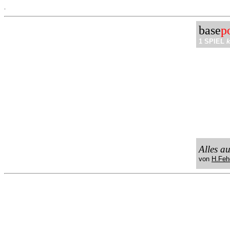
.
base
p
1 SPIEL
k
Alles a
von
H.Feh