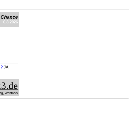
e Chance
6.8.2026
n ?
JA
3.de
ng, Webtools