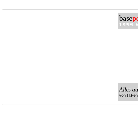
.
base
p
1 SPIEL
k
Alles a
von
H.Feh