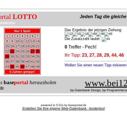
ortal
LOTTO
Jeden Tag die gleich
ostenlos
Das Ergebnis der jetzigen Ziehung:
Nur 1 Spiel
1
2
3
4
5
6
7
Die Zusatzzahl lautet:
8
9
10
11
12
13
14
15
16
17
18
19
20
21
0
Treffer - Pech!
22
23
24
25
26
27
28
Ihr Tipp:
23, 27, 28, 29, 44, 46
29
30
31
32
33
34
35
36
37
38
39
40
41
42
Wollen Sie einen neuen Tipp riskiere
43
44
45
46
47
48
49
6 Zahlen getippt!
www.bei12
us
base
portal
herausholen
de
bp-Datenbank-Design, bp-Programmieru
powered in 0.01s by baseportal.de
Erstellen Sie Ihre eigene Web-Datenbank - kostenlos!