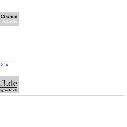
e Chance
6.8.2026
n ?
JA
3.de
ng, Webtools