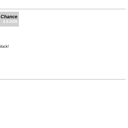
e Chance
6.8.2026
Glück!