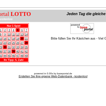
ortal
LOTTO
Jeden Tag die gleich
ostenlos
Nur 1 Spiel
1
2
3
4
5
6
7
8
9
10
11
12
13
14
Bitte füllen Sie Ihr Kästchen aus - Viel 
15
16
17
18
19
20
21
22
23
24
25
26
27
28
29
30
31
32
33
34
35
36
37
38
39
40
41
42
43
44
45
46
47
48
49
Ihr Tipp: 5. Zahl
powered in 0.00s by baseportal.de
Erstellen Sie Ihre eigene Web-Datenbank - kostenlos!