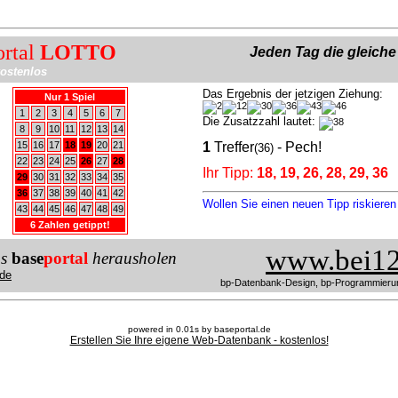
ortal
LOTTO
Jeden Tag die gleich
ostenlos
Das Ergebnis der jetzigen Ziehung:
Nur 1 Spiel
1
2
3
4
5
6
7
Die Zusatzzahl lautet:
8
9
10
11
12
13
14
15
16
17
18
19
20
21
1
Treffer
- Pech!
(36)
22
23
24
25
26
27
28
Ihr Tipp:
18, 19, 26, 28, 29, 36
29
30
31
32
33
34
35
36
37
38
39
40
41
42
Wollen Sie einen neuen Tipp riskiere
43
44
45
46
47
48
49
6 Zahlen getippt!
www.bei12
us
base
portal
herausholen
de
bp-Datenbank-Design, bp-Programmieru
powered in 0.01s by baseportal.de
Erstellen Sie Ihre eigene Web-Datenbank - kostenlos!