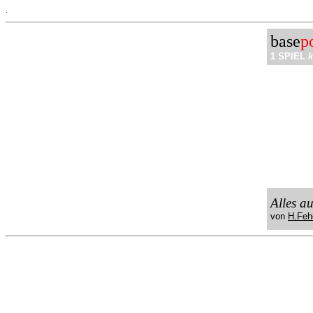
.
base
p
1 SPIEL
k
Alles a
von
H.Feh