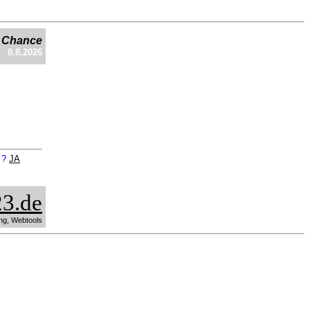
e Chance
8.8.2026
n ?
JA
3.de
ng, Webtools