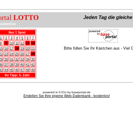
ortal
LOTTO
Jeden Tag die gleich
ostenlos
Nur 1 Spiel
1
2
3
4
5
6
7
8
9
10
11
12
13
14
Bitte füllen Sie Ihr Kästchen aus - Viel 
15
16
17
18
19
20
21
22
23
24
25
26
27
28
29
30
31
32
33
34
35
36
37
38
39
40
41
42
43
44
45
46
47
48
49
Ihr Tipp: 5. Zahl
powered in 0.01s by baseportal.de
Erstellen Sie Ihre eigene Web-Datenbank - kostenlos!