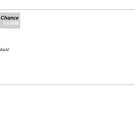
e Chance
6.8.2026
Glück!