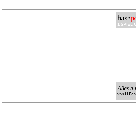
.
base
p
1 SPIEL
k
Alles a
von
H.Feh