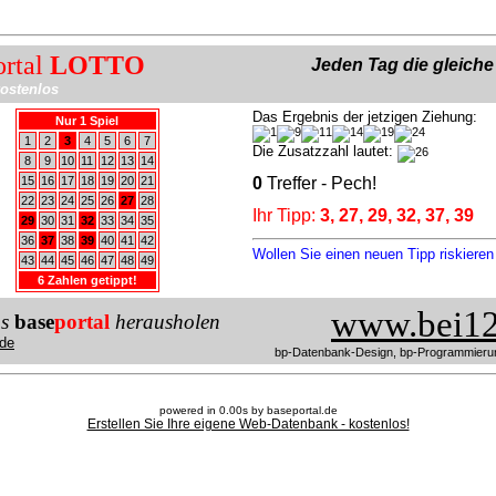
ortal
LOTTO
Jeden Tag die gleich
ostenlos
Das Ergebnis der jetzigen Ziehung:
Nur 1 Spiel
1
2
3
4
5
6
7
Die Zusatzzahl lautet:
8
9
10
11
12
13
14
15
16
17
18
19
20
21
0
Treffer - Pech!
22
23
24
25
26
27
28
Ihr Tipp:
3, 27, 29, 32, 37, 39
29
30
31
32
33
34
35
36
37
38
39
40
41
42
Wollen Sie einen neuen Tipp riskiere
43
44
45
46
47
48
49
6 Zahlen getippt!
www.bei12
us
base
portal
herausholen
de
bp-Datenbank-Design, bp-Programmieru
powered in 0.00s by baseportal.de
Erstellen Sie Ihre eigene Web-Datenbank - kostenlos!