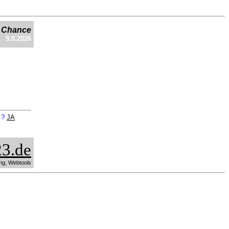
e Chance
9.8.2026
n ?
JA
3.de
ng, Webtools