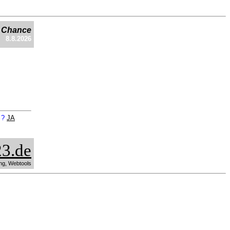
e Chance
8.8.2026
n ?
JA
3.de
ng, Webtools