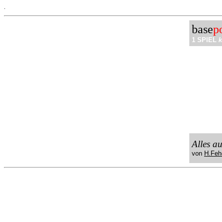
.
base
p
1 SPIEL
k
Alles a
von
H.Feh