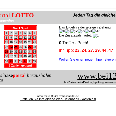
ortal
LOTTO
Jeden Tag die gleich
ostenlos
Das Ergebnis der jetzigen Ziehung:
Nur 1 Spiel
1
2
3
4
5
6
7
Die Zusatzzahl lautet:
8
9
10
11
12
13
14
15
16
17
18
19
20
21
0
Treffer - Pech!
22
23
24
25
26
27
28
Ihr Tipp:
23, 24, 27, 29, 44, 47
29
30
31
32
33
34
35
36
37
38
39
40
41
42
Wollen Sie einen neuen Tipp riskiere
43
44
45
46
47
48
49
6 Zahlen getippt!
www.bei12
us
base
portal
herausholen
de
bp-Datenbank-Design, bp-Programmieru
powered in 0.02s by baseportal.de
Erstellen Sie Ihre eigene Web-Datenbank - kostenlos!