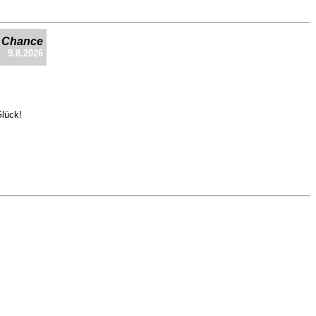
e Chance
9.8.2026
Glück!