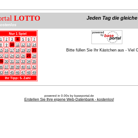
ortal
LOTTO
Jeden Tag die gleich
ostenlos
Nur 1 Spiel
1
2
3
4
5
6
7
8
9
10
11
12
13
14
Bitte füllen Sie Ihr Kästchen aus - Viel 
15
16
17
18
19
20
21
22
23
24
25
26
27
28
29
30
31
32
33
34
35
36
37
38
39
40
41
42
43
44
45
46
47
48
49
Ihr Tipp: 5. Zahl
powered in 0.00s by baseportal.de
Erstellen Sie Ihre eigene Web-Datenbank - kostenlos!