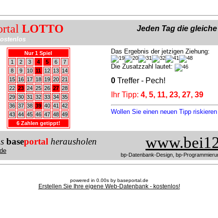
ortal
LOTTO
Jeden Tag die gleich
ostenlos
Das Ergebnis der jetzigen Ziehung:
Nur 1 Spiel
1
2
3
4
5
6
7
Die Zusatzzahl lautet:
8
9
10
11
12
13
14
15
16
17
18
19
20
21
0
Treffer - Pech!
22
23
24
25
26
27
28
Ihr Tipp:
4, 5, 11, 23, 27, 39
29
30
31
32
33
34
35
36
37
38
39
40
41
42
Wollen Sie einen neuen Tipp riskiere
43
44
45
46
47
48
49
6 Zahlen getippt!
www.bei12
us
base
portal
herausholen
de
bp-Datenbank-Design, bp-Programmieru
powered in 0.00s by baseportal.de
Erstellen Sie Ihre eigene Web-Datenbank - kostenlos!