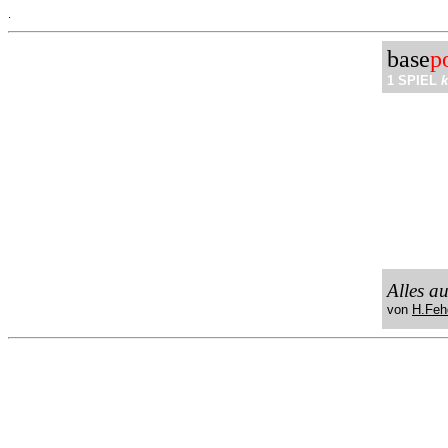
.
base
p
1 SPIEL
k
Alles a
von
H.Feh