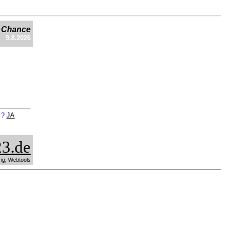
e Chance
9.8.2026
n ?
JA
3.de
ng, Webtools