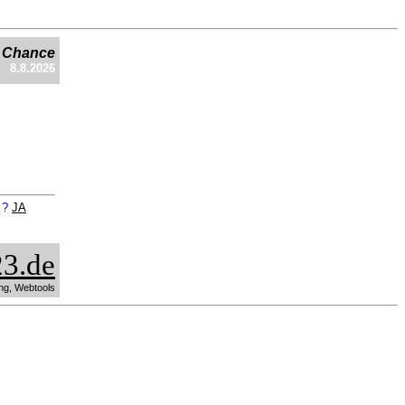
e Chance
8.8.2026
n ?
JA
3.de
ng, Webtools