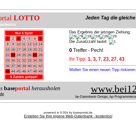
ortal
LOTTO
Jeden Tag die gleich
ostenlos
Das Ergebnis der jetzigen Ziehung:
Nur 1 Spiel
1
2
3
4
5
6
7
Die Zusatzzahl lautet:
8
9
10
11
12
13
14
15
16
17
18
19
20
21
0
Treffer - Pech!
22
23
24
25
26
27
28
Ihr Tipp:
1, 3, 7, 23, 27, 43
29
30
31
32
33
34
35
36
37
38
39
40
41
42
Wollen Sie einen neuen Tipp riskiere
43
44
45
46
47
48
49
6 Zahlen getippt!
www.bei12
us
base
portal
herausholen
de
bp-Datenbank-Design, bp-Programmieru
powered in 0.00s by baseportal.de
Erstellen Sie Ihre eigene Web-Datenbank - kostenlos!