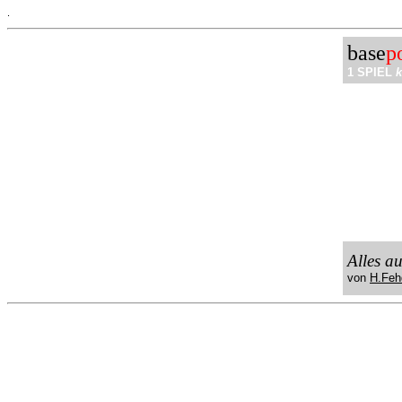
.
base
p
1 SPIEL
k
Alles a
von
H.Feh