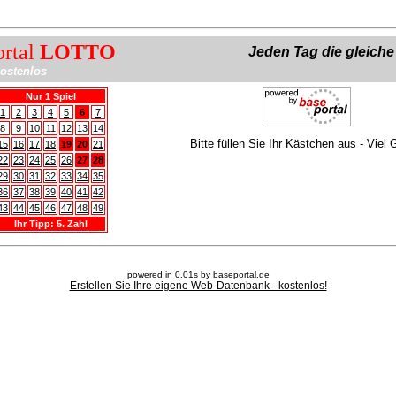
ortal
LOTTO
Jeden Tag die gleich
ostenlos
Nur 1 Spiel
1
2
3
4
5
6
7
8
9
10
11
12
13
14
Bitte füllen Sie Ihr Kästchen aus - Viel 
15
16
17
18
19
20
21
22
23
24
25
26
27
28
29
30
31
32
33
34
35
36
37
38
39
40
41
42
43
44
45
46
47
48
49
Ihr Tipp: 5. Zahl
powered in 0.01s by baseportal.de
Erstellen Sie Ihre eigene Web-Datenbank - kostenlos!