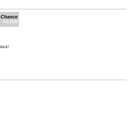
e Chance
8.8.2026
Glück!