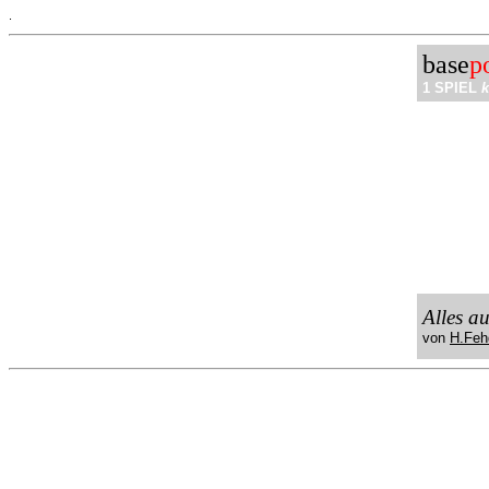
.
base
p
1 SPIEL
k
Alles a
von
H.Feh