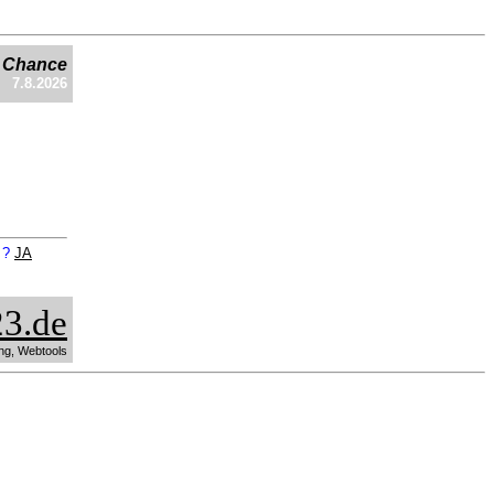
e Chance
7.8.2026
n ?
JA
3.de
ng, Webtools