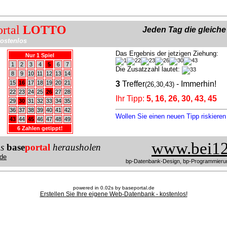
ortal
LOTTO
Jeden Tag die gleich
ostenlos
Das Ergebnis der jetzigen Ziehung:
Nur 1 Spiel
1
2
3
4
5
6
7
Die Zusatzzahl lautet:
8
9
10
11
12
13
14
15
16
17
18
19
20
21
3
Treffer
- Immerhin!
(26,30,43)
22
23
24
25
26
27
28
Ihr Tipp:
5, 16, 26, 30, 43, 45
29
30
31
32
33
34
35
36
37
38
39
40
41
42
Wollen Sie einen neuen Tipp riskiere
43
44
45
46
47
48
49
6 Zahlen getippt!
www.bei12
us
base
portal
herausholen
de
bp-Datenbank-Design, bp-Programmieru
powered in 0.02s by baseportal.de
Erstellen Sie Ihre eigene Web-Datenbank - kostenlos!