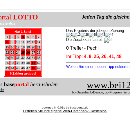
ortal
LOTTO
Jeden Tag die gleich
ostenlos
Das Ergebnis der jetzigen Ziehung:
Nur 1 Spiel
1
2
3
4
5
6
7
Die Zusatzzahl lautet:
8
9
10
11
12
13
14
15
16
17
18
19
20
21
0
Treffer - Pech!
22
23
24
25
26
27
28
Ihr Tipp:
4, 8, 25, 26, 41, 48
29
30
31
32
33
34
35
36
37
38
39
40
41
42
Wollen Sie einen neuen Tipp riskiere
43
44
45
46
47
48
49
6 Zahlen getippt!
www.bei12
us
base
portal
herausholen
de
bp-Datenbank-Design, bp-Programmieru
powered in 0.01s by baseportal.de
Erstellen Sie Ihre eigene Web-Datenbank - kostenlos!