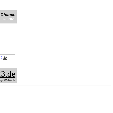
e Chance
6.8.2026
n ?
JA
3.de
ng, Webtools