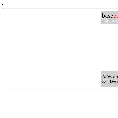
.
base
p
1 SPIEL
k
Alles a
von
H.Feh