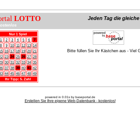
ortal
LOTTO
Jeden Tag die gleich
ostenlos
Nur 1 Spiel
1
2
3
4
5
6
7
8
9
10
11
12
13
14
Bitte füllen Sie Ihr Kästchen aus - Viel 
15
16
17
18
19
20
21
22
23
24
25
26
27
28
29
30
31
32
33
34
35
36
37
38
39
40
41
42
43
44
45
46
47
48
49
Ihr Tipp: 5. Zahl
powered in 0.01s by baseportal.de
Erstellen Sie Ihre eigene Web-Datenbank - kostenlos!