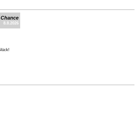
e Chance
8.8.2026
Glück!