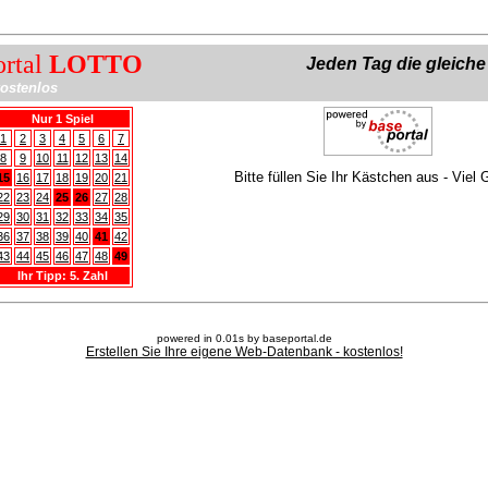
ortal
LOTTO
Jeden Tag die gleich
ostenlos
Nur 1 Spiel
1
2
3
4
5
6
7
8
9
10
11
12
13
14
Bitte füllen Sie Ihr Kästchen aus - Viel 
15
16
17
18
19
20
21
22
23
24
25
26
27
28
29
30
31
32
33
34
35
36
37
38
39
40
41
42
43
44
45
46
47
48
49
Ihr Tipp: 5. Zahl
powered in 0.01s by baseportal.de
Erstellen Sie Ihre eigene Web-Datenbank - kostenlos!