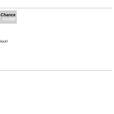
e Chance
6.8.2026
Glück!