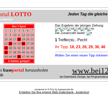
ortal
LOTTO
Jeden Tag die gleich
ostenlos
Das Ergebnis der jetzigen Ziehung:
Nur 1 Spiel
1
2
3
4
5
6
7
Die Zusatzzahl lautet:
8
9
10
11
12
13
14
15
16
17
18
19
20
21
1
Treffer
- Pech!
(36)
22
23
24
25
26
27
28
Ihr Tipp:
18, 23, 26, 29, 36, 46
29
30
31
32
33
34
35
36
37
38
39
40
41
42
Wollen Sie einen neuen Tipp riskiere
43
44
45
46
47
48
49
6 Zahlen getippt!
www.bei12
us
base
portal
herausholen
de
bp-Datenbank-Design, bp-Programmieru
powered in 0.01s by baseportal.de
Erstellen Sie Ihre eigene Web-Datenbank - kostenlos!