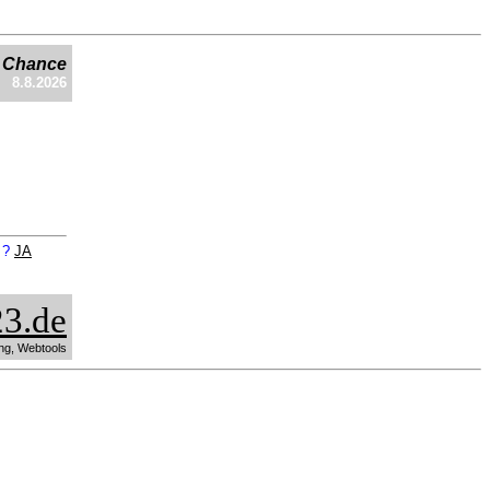
e Chance
8.8.2026
n ?
JA
3.de
ng, Webtools