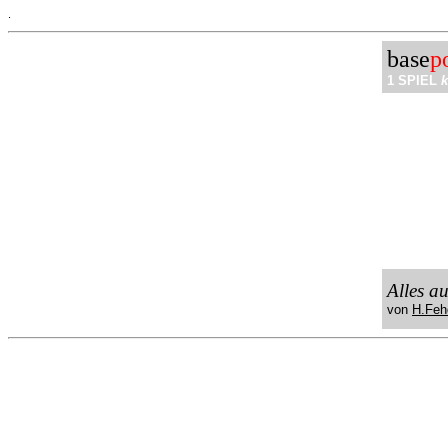
.
base
p
1 SPIEL
k
Alles a
von
H.Feh