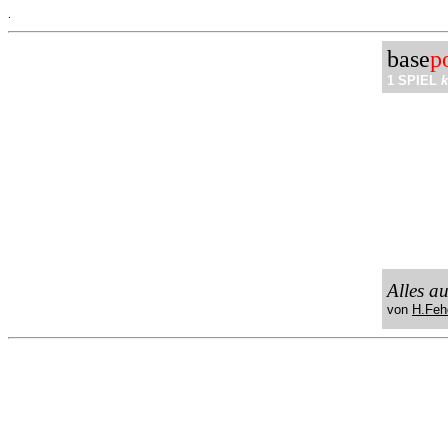
.
base
p
1 SPIEL
k
Alles a
von
H.Feh