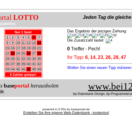
ortal
LOTTO
Jeden Tag die gleich
ostenlos
Das Ergebnis der jetzigen Ziehung:
Nur 1 Spiel
1
2
3
4
5
6
7
Die Zusatzzahl lautet:
8
9
10
11
12
13
14
15
16
17
18
19
20
21
0
Treffer - Pech!
22
23
24
25
26
27
28
Ihr Tipp:
6, 14, 23, 26, 28, 47
29
30
31
32
33
34
35
36
37
38
39
40
41
42
Wollen Sie einen neuen Tipp riskiere
43
44
45
46
47
48
49
6 Zahlen getippt!
www.bei12
us
base
portal
herausholen
de
bp-Datenbank-Design, bp-Programmieru
powered in 0.00s by baseportal.de
Erstellen Sie Ihre eigene Web-Datenbank - kostenlos!