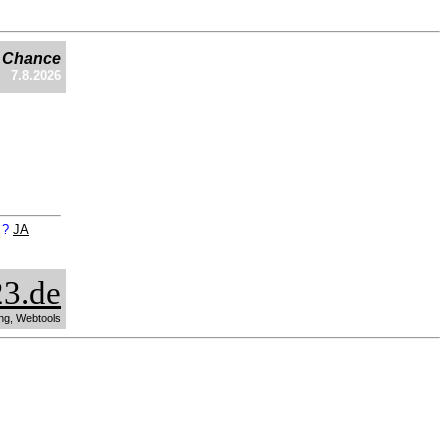
e Chance
7.8.2026
n ?
JA
3.de
ng, Webtools