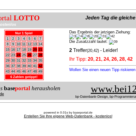
ortal
LOTTO
Jeden Tag die gleich
ostenlos
Das Ergebnis der jetzigen Ziehung:
Nur 1 Spiel
1
2
3
4
5
6
7
Die Zusatzzahl lautet:
8
9
10
11
12
13
14
15
16
17
18
19
20
21
2
Treffer
- Leider!
(20,42)
22
23
24
25
26
27
28
Ihr Tipp:
20, 21, 24, 26, 28, 42
29
30
31
32
33
34
35
36
37
38
39
40
41
42
Wollen Sie einen neuen Tipp riskiere
43
44
45
46
47
48
49
6 Zahlen getippt!
www.bei12
us
base
portal
herausholen
de
bp-Datenbank-Design, bp-Programmieru
powered in 0.01s by baseportal.de
Erstellen Sie Ihre eigene Web-Datenbank - kostenlos!