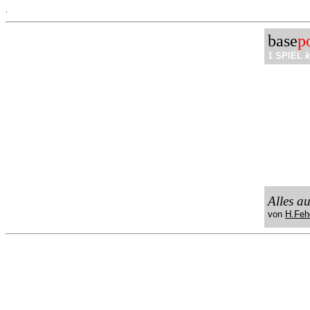
.
base
p
1 SPIEL
k
Alles a
von
H.Feh