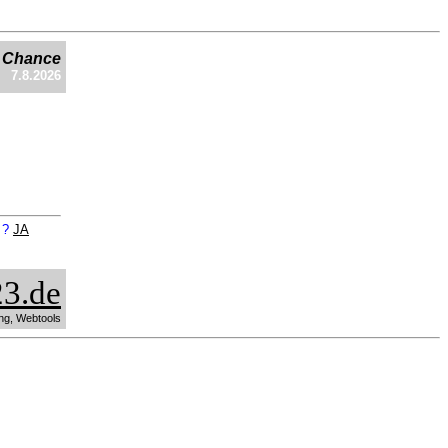
e Chance
7.8.2026
n ?
JA
3.de
ng, Webtools