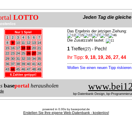
ortal
LOTTO
Jeden Tag die gleich
ostenlos
Das Ergebnis der jetzigen Ziehung:
Nur 1 Spiel
1
2
3
4
5
6
7
Die Zusatzzahl lautet:
8
9
10
11
12
13
14
15
16
17
18
19
20
21
1
Treffer
- Pech!
(27)
22
23
24
25
26
27
28
Ihr Tipp:
9, 18, 19, 26, 27, 44
29
30
31
32
33
34
35
36
37
38
39
40
41
42
Wollen Sie einen neuen Tipp riskiere
43
44
45
46
47
48
49
6 Zahlen getippt!
www.bei12
us
base
portal
herausholen
de
bp-Datenbank-Design, bp-Programmieru
powered in 0.00s by baseportal.de
Erstellen Sie Ihre eigene Web-Datenbank - kostenlos!