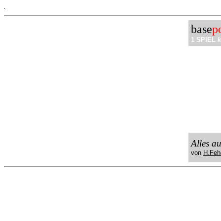
.
base
p
1 SPIEL
k
Alles a
von
H.Feh