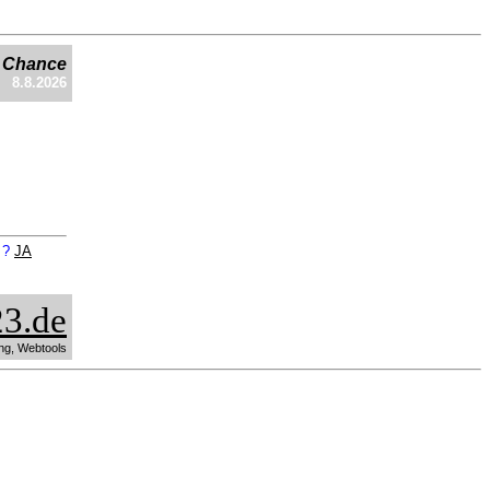
e Chance
8.8.2026
n ?
JA
3.de
ng, Webtools