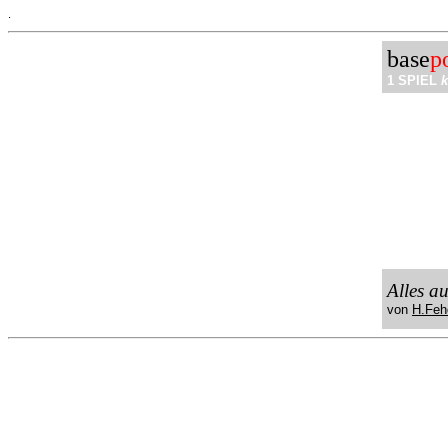
.
base
p
1 SPIEL
k
Alles a
von
H.Feh