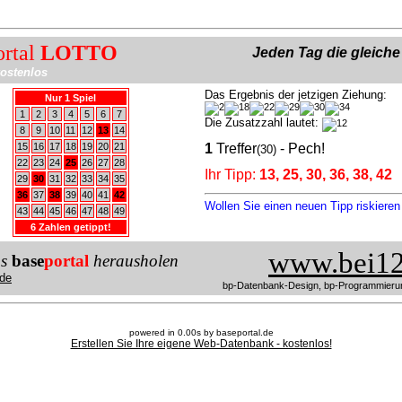
ortal
LOTTO
Jeden Tag die gleich
ostenlos
Das Ergebnis der jetzigen Ziehung:
Nur 1 Spiel
1
2
3
4
5
6
7
Die Zusatzzahl lautet:
8
9
10
11
12
13
14
15
16
17
18
19
20
21
1
Treffer
- Pech!
(30)
22
23
24
25
26
27
28
Ihr Tipp:
13, 25, 30, 36, 38, 42
29
30
31
32
33
34
35
36
37
38
39
40
41
42
Wollen Sie einen neuen Tipp riskiere
43
44
45
46
47
48
49
6 Zahlen getippt!
www.bei12
us
base
portal
herausholen
de
bp-Datenbank-Design, bp-Programmieru
powered in 0.00s by baseportal.de
Erstellen Sie Ihre eigene Web-Datenbank - kostenlos!