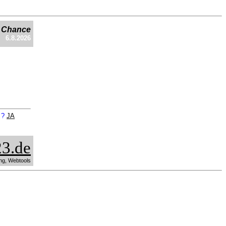
e Chance
6.8.2026
n ?
JA
3.de
ng, Webtools