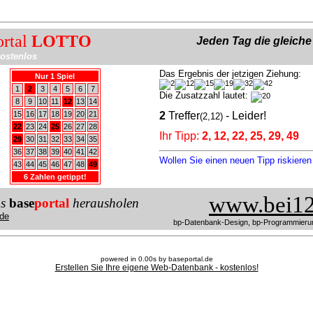
ortal
LOTTO
Jeden Tag die gleich
ostenlos
Das Ergebnis der jetzigen Ziehung:
Nur 1 Spiel
1
2
3
4
5
6
7
Die Zusatzzahl lautet:
8
9
10
11
12
13
14
15
16
17
18
19
20
21
2
Treffer
- Leider!
(2,12)
22
23
24
25
26
27
28
Ihr Tipp:
2, 12, 22, 25, 29, 49
29
30
31
32
33
34
35
36
37
38
39
40
41
42
Wollen Sie einen neuen Tipp riskiere
43
44
45
46
47
48
49
6 Zahlen getippt!
www.bei12
us
base
portal
herausholen
de
bp-Datenbank-Design, bp-Programmieru
powered in 0.00s by baseportal.de
Erstellen Sie Ihre eigene Web-Datenbank - kostenlos!