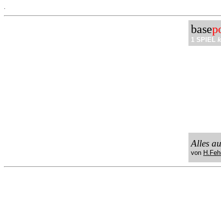
.
base
p
1 SPIEL
k
Alles a
von
H.Feh