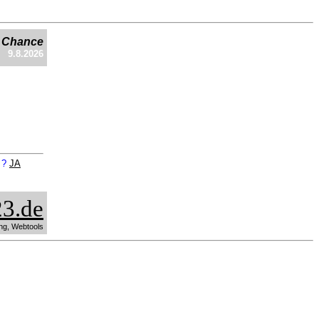
e Chance
9.8.2026
n ?
JA
3.de
ng, Webtools