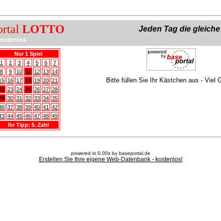
ortal
LOTTO
Jeden Tag die gleich
ostenlos
Nur 1 Spiel
1
2
3
4
5
6
7
8
9
10
11
12
13
14
Bitte füllen Sie Ihr Kästchen aus - Viel 
15
16
17
18
19
20
21
22
23
24
25
26
27
28
29
30
31
32
33
34
35
36
37
38
39
40
41
42
43
44
45
46
47
48
49
Ihr Tipp: 5. Zahl
powered in 0.00s by baseportal.de
Erstellen Sie Ihre eigene Web-Datenbank - kostenlos!