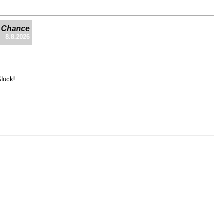
e Chance
8.8.2026
Glück!