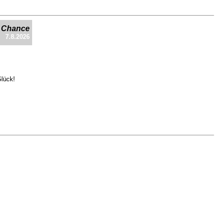
e Chance
7.8.2026
Glück!