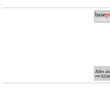
.
base
p
1 SPIEL
k
Alles a
von
H.Feh