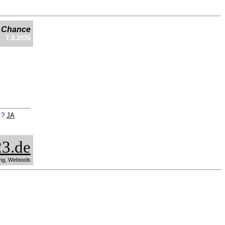
e Chance
7.8.2026
n ?
JA
3.de
ng, Webtools