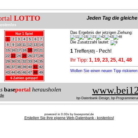
ortal
LOTTO
Jeden Tag die gleich
ostenlos
Das Ergebnis der jetzigen Ziehung:
Nur 1 Spiel
1
2
3
4
5
6
7
Die Zusatzzahl lautet:
8
9
10
11
12
13
14
15
16
17
18
19
20
21
1
Treffer
- Pech!
(48)
22
23
24
25
26
27
28
Ihr Tipp:
1, 19, 23, 25, 41, 48
29
30
31
32
33
34
35
36
37
38
39
40
41
42
Wollen Sie einen neuen Tipp riskiere
43
44
45
46
47
48
49
6 Zahlen getippt!
www.bei12
us
base
portal
herausholen
de
bp-Datenbank-Design, bp-Programmieru
powered in 0.00s by baseportal.de
Erstellen Sie Ihre eigene Web-Datenbank - kostenlos!