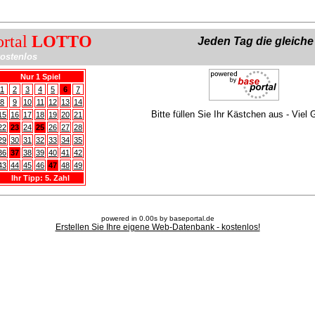
ortal
LOTTO
Jeden Tag die gleich
ostenlos
Nur 1 Spiel
1
2
3
4
5
6
7
8
9
10
11
12
13
14
Bitte füllen Sie Ihr Kästchen aus - Viel 
15
16
17
18
19
20
21
22
23
24
25
26
27
28
29
30
31
32
33
34
35
36
37
38
39
40
41
42
43
44
45
46
47
48
49
Ihr Tipp: 5. Zahl
powered in 0.00s by baseportal.de
Erstellen Sie Ihre eigene Web-Datenbank - kostenlos!