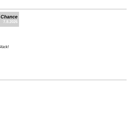
e Chance
7.8.2026
Glück!