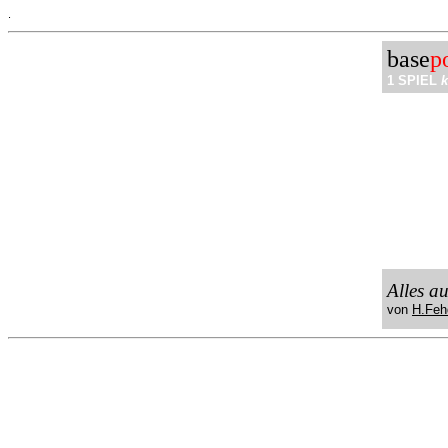
.
base
p
1 SPIEL
k
Alles a
von
H.Feh