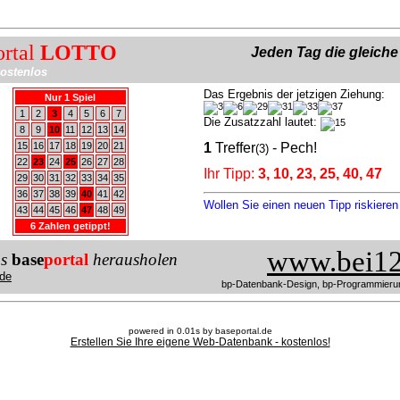
ortal
LOTTO
Jeden Tag die gleich
ostenlos
Das Ergebnis der jetzigen Ziehung:
Nur 1 Spiel
1
2
3
4
5
6
7
Die Zusatzzahl lautet:
8
9
10
11
12
13
14
15
16
17
18
19
20
21
1
Treffer
- Pech!
(3)
22
23
24
25
26
27
28
Ihr Tipp:
3, 10, 23, 25, 40, 47
29
30
31
32
33
34
35
36
37
38
39
40
41
42
Wollen Sie einen neuen Tipp riskiere
43
44
45
46
47
48
49
6 Zahlen getippt!
www.bei12
us
base
portal
herausholen
de
bp-Datenbank-Design, bp-Programmieru
powered in 0.01s by baseportal.de
Erstellen Sie Ihre eigene Web-Datenbank - kostenlos!