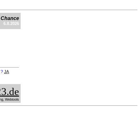
e Chance
6.8.2026
n ?
JA
3.de
ng, Webtools