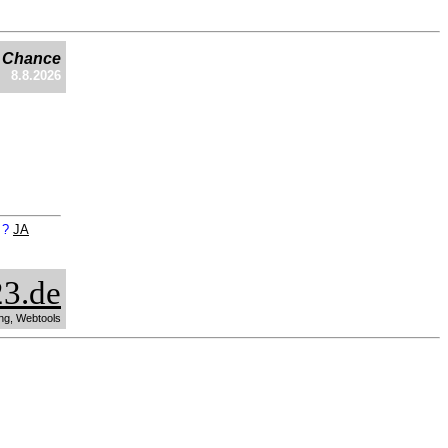
e Chance
8.8.2026
n ?
JA
3.de
ng, Webtools