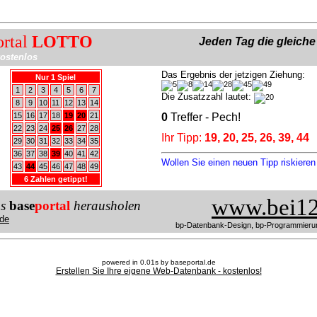
ortal
LOTTO
Jeden Tag die gleich
ostenlos
Das Ergebnis der jetzigen Ziehung:
Nur 1 Spiel
1
2
3
4
5
6
7
Die Zusatzzahl lautet:
8
9
10
11
12
13
14
15
16
17
18
19
20
21
0
Treffer - Pech!
22
23
24
25
26
27
28
Ihr Tipp:
19, 20, 25, 26, 39, 44
29
30
31
32
33
34
35
36
37
38
39
40
41
42
Wollen Sie einen neuen Tipp riskiere
43
44
45
46
47
48
49
6 Zahlen getippt!
www.bei12
us
base
portal
herausholen
de
bp-Datenbank-Design, bp-Programmieru
powered in 0.01s by baseportal.de
Erstellen Sie Ihre eigene Web-Datenbank - kostenlos!