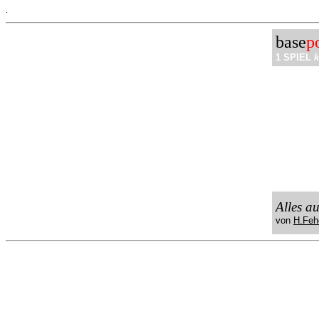
.
base
p
1 SPIEL
k
Alles a
von
H.Feh