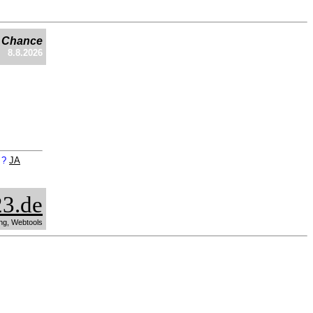
e Chance
8.8.2026
n ?
JA
3.de
ng, Webtools