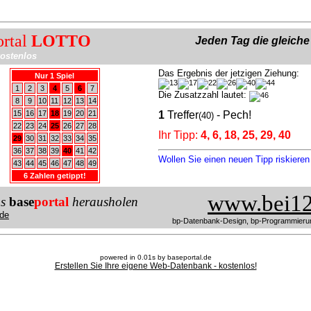
ortal
LOTTO
Jeden Tag die gleich
ostenlos
Das Ergebnis der jetzigen Ziehung:
Nur 1 Spiel
1
2
3
4
5
6
7
Die Zusatzzahl lautet:
8
9
10
11
12
13
14
15
16
17
18
19
20
21
1
Treffer
- Pech!
(40)
22
23
24
25
26
27
28
Ihr Tipp:
4, 6, 18, 25, 29, 40
29
30
31
32
33
34
35
36
37
38
39
40
41
42
Wollen Sie einen neuen Tipp riskiere
43
44
45
46
47
48
49
6 Zahlen getippt!
www.bei12
us
base
portal
herausholen
de
bp-Datenbank-Design, bp-Programmieru
powered in 0.01s by baseportal.de
Erstellen Sie Ihre eigene Web-Datenbank - kostenlos!