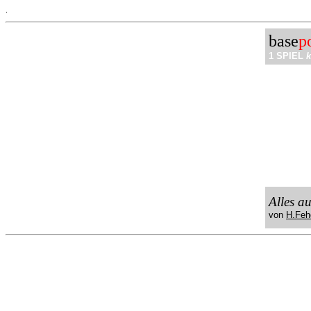
.
base
p
1 SPIEL
k
Alles a
von
H.Feh