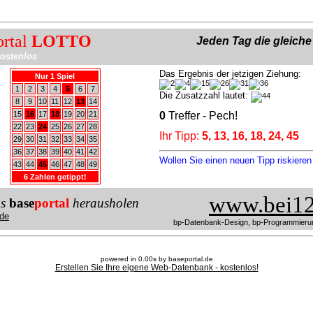
ortal
LOTTO
Jeden Tag die gleich
ostenlos
Das Ergebnis der jetzigen Ziehung:
Nur 1 Spiel
1
2
3
4
5
6
7
Die Zusatzzahl lautet:
8
9
10
11
12
13
14
15
16
17
18
19
20
21
0
Treffer - Pech!
22
23
24
25
26
27
28
Ihr Tipp:
5, 13, 16, 18, 24, 45
29
30
31
32
33
34
35
36
37
38
39
40
41
42
Wollen Sie einen neuen Tipp riskiere
43
44
45
46
47
48
49
6 Zahlen getippt!
www.bei12
us
base
portal
herausholen
de
bp-Datenbank-Design, bp-Programmieru
powered in 0.00s by baseportal.de
Erstellen Sie Ihre eigene Web-Datenbank - kostenlos!