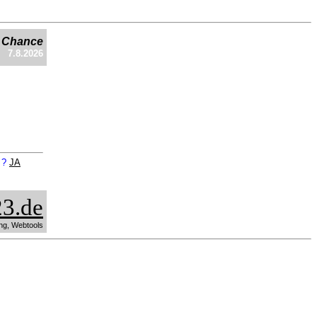
e Chance
7.8.2026
n ?
JA
3.de
ng, Webtools