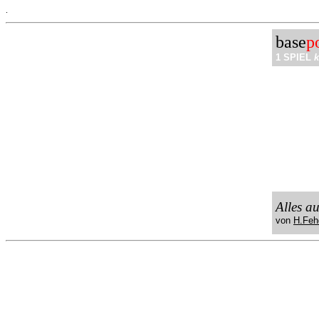
.
base
p
1 SPIEL
k
Alles a
von
H.Feh