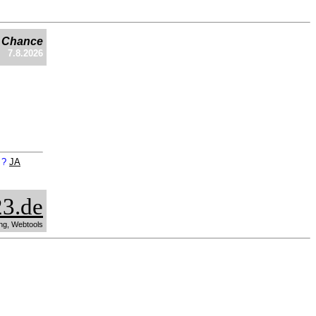
e Chance
7.8.2026
n ?
JA
3.de
ng, Webtools