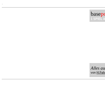
.
base
p
1 SPIEL
k
Alles a
von
H.Feh