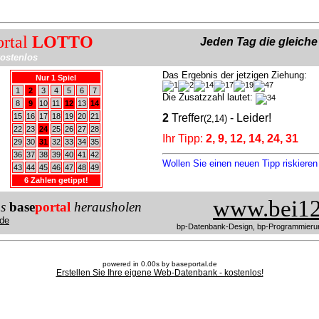
ortal
LOTTO
Jeden Tag die gleich
ostenlos
Das Ergebnis der jetzigen Ziehung:
Nur 1 Spiel
1
2
3
4
5
6
7
Die Zusatzzahl lautet:
8
9
10
11
12
13
14
15
16
17
18
19
20
21
2
Treffer
- Leider!
(2,14)
22
23
24
25
26
27
28
Ihr Tipp:
2, 9, 12, 14, 24, 31
29
30
31
32
33
34
35
36
37
38
39
40
41
42
Wollen Sie einen neuen Tipp riskiere
43
44
45
46
47
48
49
6 Zahlen getippt!
www.bei12
us
base
portal
herausholen
de
bp-Datenbank-Design, bp-Programmieru
powered in 0.00s by baseportal.de
Erstellen Sie Ihre eigene Web-Datenbank - kostenlos!