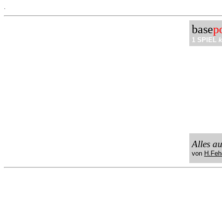
.
base
p
1 SPIEL
k
Alles a
von
H.Feh