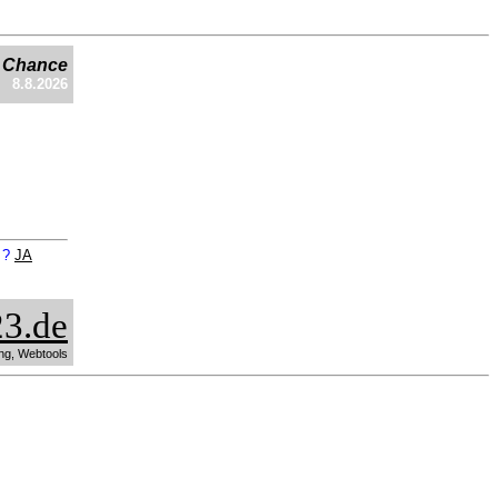
e Chance
8.8.2026
n ?
JA
3.de
ng, Webtools