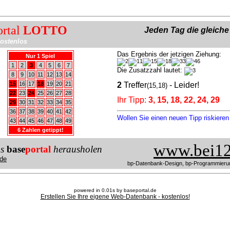
ortal
LOTTO
Jeden Tag die gleich
ostenlos
Das Ergebnis der jetzigen Ziehung:
Nur 1 Spiel
1
2
3
4
5
6
7
Die Zusatzzahl lautet:
8
9
10
11
12
13
14
15
16
17
18
19
20
21
2
Treffer
- Leider!
(15,18)
22
23
24
25
26
27
28
Ihr Tipp:
3, 15, 18, 22, 24, 29
29
30
31
32
33
34
35
36
37
38
39
40
41
42
Wollen Sie einen neuen Tipp riskiere
43
44
45
46
47
48
49
6 Zahlen getippt!
www.bei12
us
base
portal
herausholen
de
bp-Datenbank-Design, bp-Programmieru
powered in 0.01s by baseportal.de
Erstellen Sie Ihre eigene Web-Datenbank - kostenlos!