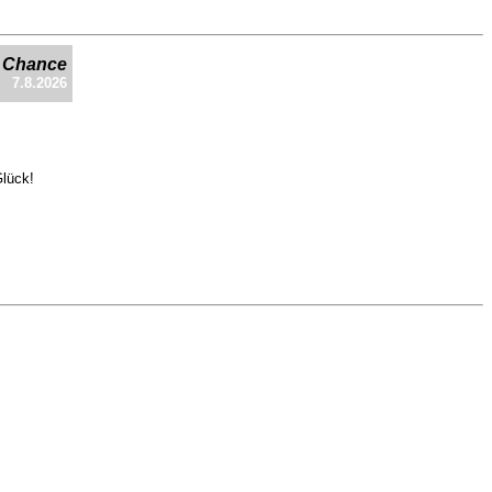
e Chance
7.8.2026
Glück!