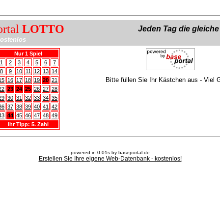
ortal
LOTTO
Jeden Tag die gleich
ostenlos
Nur 1 Spiel
1
2
3
4
5
6
7
8
9
10
11
12
13
14
Bitte füllen Sie Ihr Kästchen aus - Viel 
15
16
17
18
19
20
21
22
23
24
25
26
27
28
29
30
31
32
33
34
35
36
37
38
39
40
41
42
43
44
45
46
47
48
49
Ihr Tipp: 5. Zahl
powered in 0.01s by baseportal.de
Erstellen Sie Ihre eigene Web-Datenbank - kostenlos!