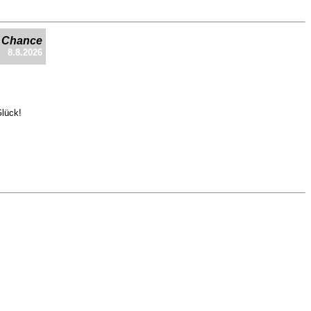
e Chance
8.8.2026
Glück!