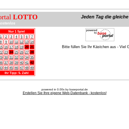
ortal
LOTTO
Jeden Tag die gleich
ostenlos
Nur 1 Spiel
1
2
3
4
5
6
7
8
9
10
11
12
13
14
Bitte füllen Sie Ihr Kästchen aus - Viel 
15
16
17
18
19
20
21
22
23
24
25
26
27
28
29
30
31
32
33
34
35
36
37
38
39
40
41
42
43
44
45
46
47
48
49
Ihr Tipp: 5. Zahl
powered in 0.00s by baseportal.de
Erstellen Sie Ihre eigene Web-Datenbank - kostenlos!