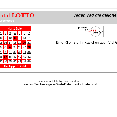
ortal
LOTTO
Jeden Tag die gleich
ostenlos
Nur 1 Spiel
1
2
3
4
5
6
7
8
9
10
11
12
13
14
Bitte füllen Sie Ihr Kästchen aus - Viel 
15
16
17
18
19
20
21
22
23
24
25
26
27
28
29
30
31
32
33
34
35
36
37
38
39
40
41
42
43
44
45
46
47
48
49
Ihr Tipp: 5. Zahl
powered in 0.01s by baseportal.de
Erstellen Sie Ihre eigene Web-Datenbank - kostenlos!