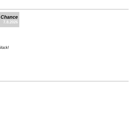
e Chance
7.8.2026
Glück!