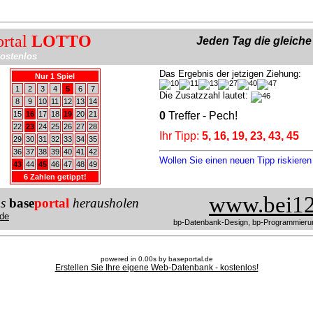
ortal
LOTTO
Jeden Tag die gleich
ostenlos
Das Ergebnis der jetzigen Ziehung:
Nur 1 Spiel
1
2
3
4
5
6
7
Die Zusatzzahl lautet:
8
9
10
11
12
13
14
15
16
17
18
19
20
21
0
Treffer - Pech!
22
23
24
25
26
27
28
Ihr Tipp:
5, 16, 19, 23, 43, 45
29
30
31
32
33
34
35
36
37
38
39
40
41
42
Wollen Sie einen neuen Tipp riskiere
43
44
45
46
47
48
49
6 Zahlen getippt!
www.bei12
us
base
portal
herausholen
de
bp-Datenbank-Design, bp-Programmieru
powered in 0.00s by baseportal.de
Erstellen Sie Ihre eigene Web-Datenbank - kostenlos!