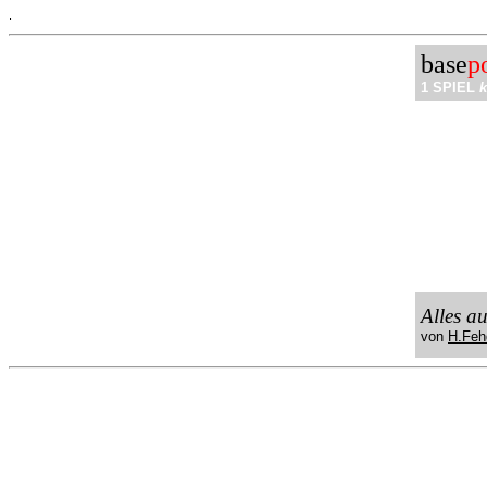
.
base
p
1 SPIEL
k
Alles a
von
H.Feh