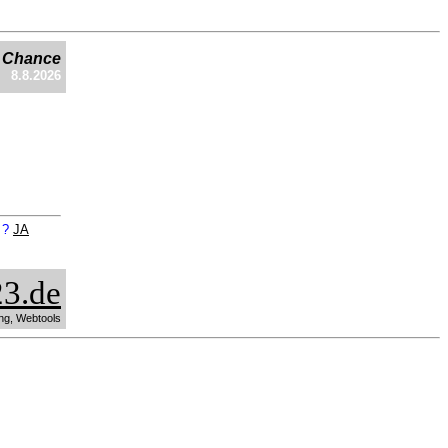
e Chance
8.8.2026
n ?
JA
3.de
ng, Webtools